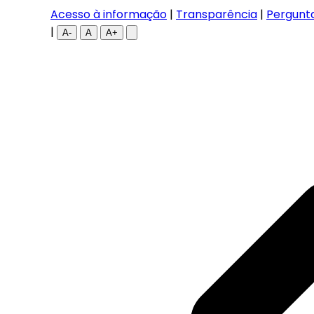
Acesso à informação
|
Transparência
|
Pergunt
|
A-
A
A+