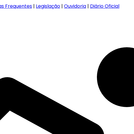
as Frequentes
|
Legislação
|
Ouvidoria
|
Diário Oficial