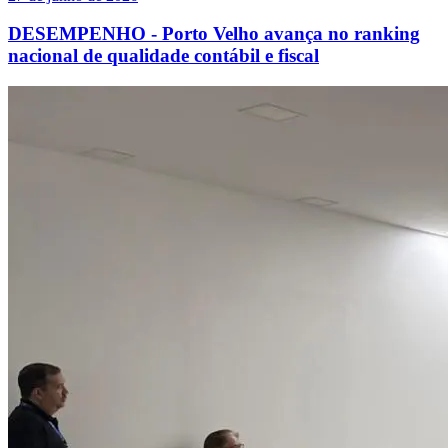
DESEMPENHO - Porto Velho avança no ranking
nacional de qualidade contábil e fiscal