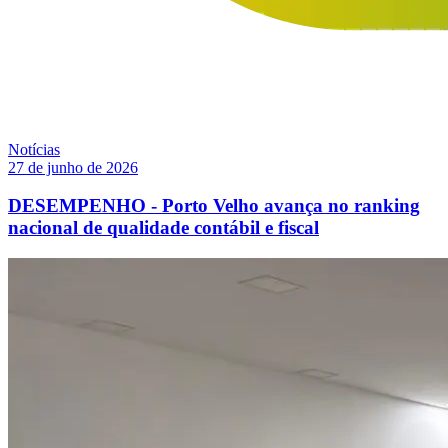
Notícias
27 de junho de 2026
DESEMPENHO - Porto Velho avança no ranking
nacional de qualidade contábil e fiscal