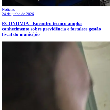
Notícias
24 de junho de 2026
ECONOMIA - Encontro técnico amplia
conhecimento sobre previdência e fortalece gestão
fiscal do município