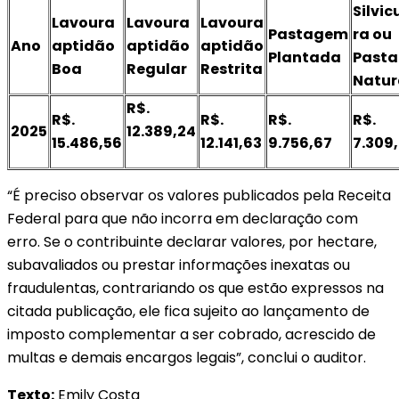
Silvic
Lavoura
Lavoura
Lavoura
Pastagem
ra ou
Ano
aptidão
aptidão
aptidão
Plantada
Past
Boa
Regular
Restrita
Natur
R$.
R$.
R$.
R$.
R$.
2025
12.389,24
15.486,56
12.141,63
9.756,67
7.309
“É preciso observar os valores publicados pela Receita
Federal para que não incorra em declaração com
erro. Se o contribuinte declarar valores, por hectare,
subavaliados ou prestar informações inexatas ou
fraudulentas, contrariando os que estão expressos na
citada publicação, ele fica sujeito ao lançamento de
imposto complementar a ser cobrado, acrescido de
multas e demais encargos legais”, conclui o auditor.
Texto:
Emily Costa